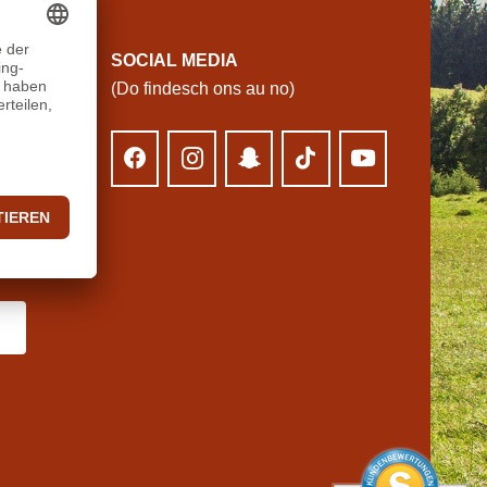
N
SOCIAL MEDIA
(Do findesch ons au no)
LUNG
rrufa)