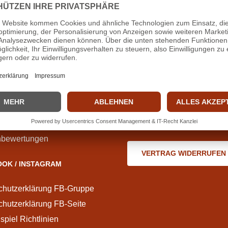
MATIONEN
COOKIE-EINSTELLUNGE
asch älles wissa)
(Do kosch älles aischdella)
sum
DATENSCHUTZEINSTEL
eine Geschäftsbedingungen
chutzerklärung
WIDERRUF
ufsbelehrung
(Do kosch dein Verdrag wide
tionen zur Echtheit von
bewertungen
VERTRAG WIDERRUFEN
OK / INSTAGRAM
chutzerklärung FB-Gruppe
hutzerklärung FB-Seite
piel Richtlinien