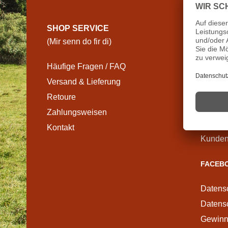
SHOP SERVICE
INFOR
(Mir senn do fir di)
(Des mu
Häufige Fragen / FAQ
Impres
Versand & Lieferung
Allgem
Retoure
Datens
Zahlungsweisen
Widerr
Kontakt
Informa
Kunden
FACEBO
Datens
Datensc
Gewinns