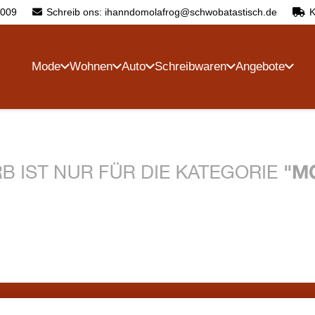
4009
Schreib ons: ihanndomolafrog@schwobatastisch.de
K
Mode
Wohnen
Auto
Schreibwaren
Angebote