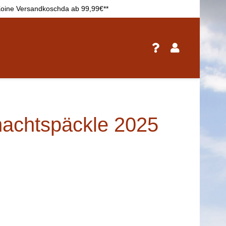
oine Versandkoschda ab 99,99€**
achtspäckle 2025
nglicher
Aktueller
Preis
ist:
35,99€.