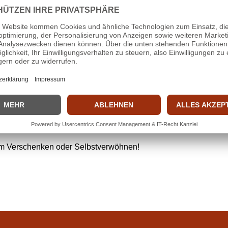
 Preis! In unserem exklusiven Weihnachtspäckle steckt alles, wa
zum Verschenken oder Selbstverwöhnen!