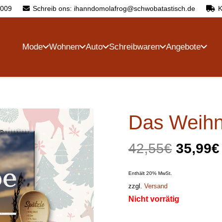
4009
Schreib ons: ihanndomolafrog@schwobatastisch.de
K
Mode
Wohnen
Auto
Schreibwaren
Angebote
Das Weihn
Ursprü
42,55
€
35,99
€
Preis
war:
Enthält 20% MwSt.
42,55€
zzgl.
Versand
Nicht vorrätig