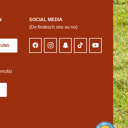
N
SOCIAL MEDIA
(Do findesch ons au no)
LUNG
rrufa)