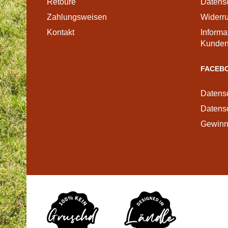
Retoure
Datens
Zahlungsweisen
Widerr
Kontakt
Informa
Kunden
FACEBO
Datens
Datensc
Gewinns