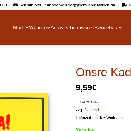
4009
Schreib ons: ihanndomolafrog@schwobatastisch.de
K
Mode
Wohnen
Auto
Schreibwaren
Angebote
Onsre Kad
9,59
€
Enthält 20% MwSt.
zzgl.
Versand
Lieferzeit: ca. 5-6 Werktage
Vorrätig