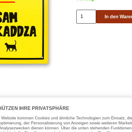
Onsre
In den Ware
Kaddza
Schild
Menge